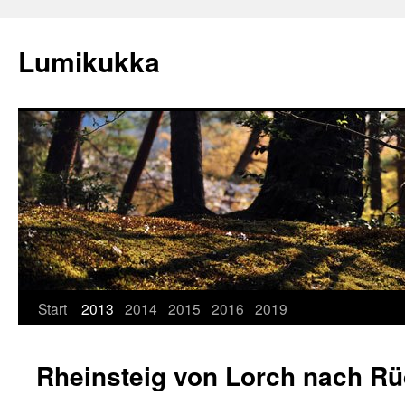
Zum
Inhalt
Lumikukka
springen
Start
2013
2014
2015
2016
2019
Rheinsteig von Lorch nach R